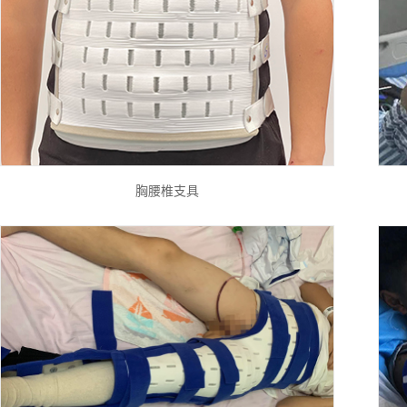
胸腰椎支具