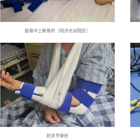
股骨中上断骨折（同济光谷院区）
肘关节骨折